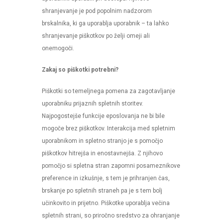
shranjevanje je pod popolnim nadzorom
brskalnika, ki ga uporablja uporabnik – ta lahko
shranjevanje piškotkov po želji omeji ali
onemogoči.
Zakaj so piškotki potrebni?
Piškotki so temeljnega pomena za zagotavljanje
uporabniku prijaznih spletnih storitev.
Najpogostejše funkcije eposlovanja ne bi bile
mogoče brez piškotkov. Interakcija med spletnim
uporabnikom in spletno stranjo je s pomočjo
piškotkov hitrejša in enostavnejša. Z njihovo
pomočjo si spletna stran zapomni posameznikove
preference in izkušnje, s tem je prihranjen čas,
brskanje po spletnih straneh pa je s tem bolj
učinkovito in prijetno. Piškotke uporablja večina
spletnih strani, so priročno sredstvo za ohranjanje