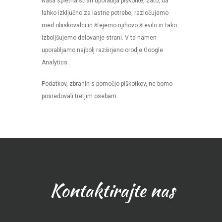
Naša spletna stran uporablja piškotke, zato, da
lahko izključno za lastne potrebe, razločujemo
med obiskovalci in štejemo njihovo število in tako
izboljšujemo delovanje strani. V ta namen
uporabljamo najbolj razširjeno orodje Google
Analytics.
Podatkov, zbranih s pomočjo piškotkov, ne bomo
posredovali tretjim osebam.
Kontaktirajte nas