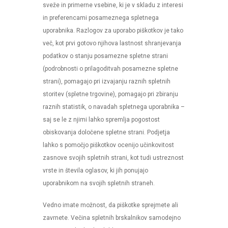
sveže in primerne vsebine, ki je v skladu z interesi
in preferencami posameznega spletnega
uporabnika. Razlogov za uporabo piškotkov je tako
več, kot prvi gotovo njihova lastnost shranjevanja
podatkov o stanju posamezne spletne strani
(podrobnosti o prilagoditvah posamezne spletne
strani), pomagajo pri izvajanju raznih spletnih
storitev (spletne trgovine), pomagajo pri zbiranju
raznih statistik, o navadah spletnega uporabnika –
saj se le z njimi lahko spremlja pogostost
obiskovanja določene spletne strani. Podjetja
lahko s pomočjo piškotkov ocenijo učinkovitost
zasnove svojih spletnih strani, kot tudi ustreznost
vrste in števila oglasov, ki jih ponujajo
uporabnikom na svojih spletnih straneh.
Vedno imate možnost, da piškotke sprejmete ali
zavrnete. Večina spletnih brskalnikov samodejno