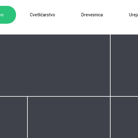
ve
Cvetličarstvo
Drevesnica
Urej