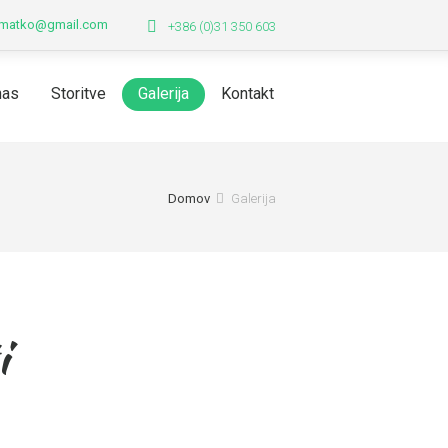
o.matko@gmail.com
+386 (0)31 350 603
nas
Storitve
Galerija
Kontakt
Domov
Galerija
i